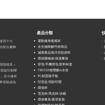
產品分類
運動健身搖搖杯
達四十六
全生物降解竹粉商品
由射出廠轉
減塑產品海洋貝殼原料
環保購物袋/保溫餐袋
背包/手機揹包/飲料杯套
→開發模具→
TRITAN無雙酚A水壺
客製版印刷曜
PC材質隨手瓶
務，至今擁有
印泥盒/招財印寶
希望能成為
環保杯
雪克杯/馬克杯/冰桶
環保餐具/吸管套装