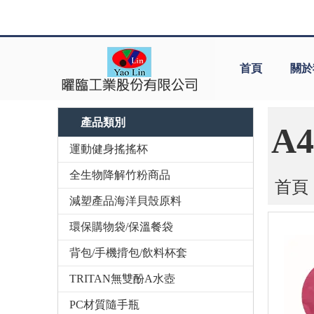
首頁
關於
產品類別
A
運動健身搖搖杯
全生物降解竹粉商品
首頁
減塑產品海洋貝殼原料
環保購物袋/保溫餐袋
背包/手機揹包/飲料杯套
TRITAN無雙酚A水壺
PC材質隨手瓶