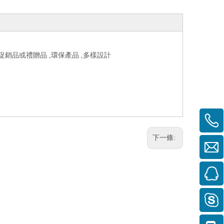
於促銷品或禮贈品 ,環保產品 ,多樣設計
下一條: