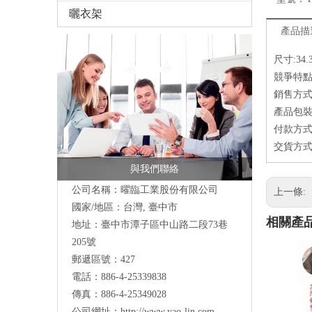
曬衣架
產品描
尺寸:34.
競爭特點
銷售方式
產品包
付款方式：
交貨方式
與我們聯絡
公司名稱：曜臨工業股份有限公司
上一條:
國家/地區：台灣, 臺中市
相關產
地址：
臺中市潭子區中山路二段73巷
205號
郵遞區號：427
電話：886-4-25339838
傳真：886-4-25349028
公司網址：
http://www.yao-lin.com