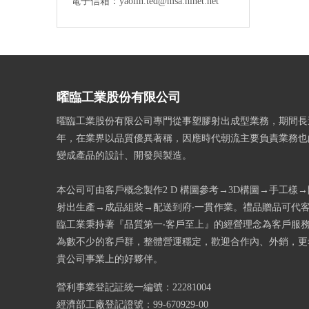
電子信箱：yaolin.ted@msa.hinet.net
曜臨工業股份有限公司
曜臨工業股份有限公司專門從事塑膠射出成型業務，期間長
年，在業界以品質優異著稱，因應時代朝流主要負責業務也
變成產品的設計、開發與製造。
本公司可由客戶概念製作2 D 構圖參考→3D構圖→手工樣
射出生產→成品組裝→配送到府‧一貫作業。禮品贈品可代
臨工業秉持著『品質第一‧客戶至上』的經營理念為客戶服
為數不少的客戶群，整體營運穩定，歡迎合作內、外銷，更
貴公司事業上的好夥伴。
營利事業登記証統一編號：22281004
經濟部工廠登記證號：99-670929-00