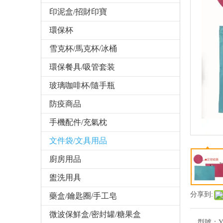
印泥盒/招財印寶
環保杯
雪克杯/馬克杯/冰桶
環保餐具/吸管套装
玻璃咖啡杯/隨手瓶
防疫商品
手機配件/充氣枕
文件袋/文具用品
廚房用品
盥洗用具
分享到:
藥盒/鑰匙圈/手工皂
微波保鮮盒/密封罐/糖果盒
型號：
Y