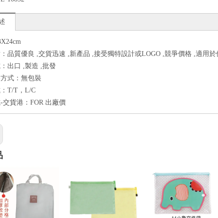
述
3X24cm
：品質優良 ,交貨迅速 ,新產品 ,接受獨特設計或LOGO ,競爭價格 ,適用
：出口 ,製造 ,批發
裝方式：無包裝
T/T，L/C
-交貨港：FOR 出廠價
品