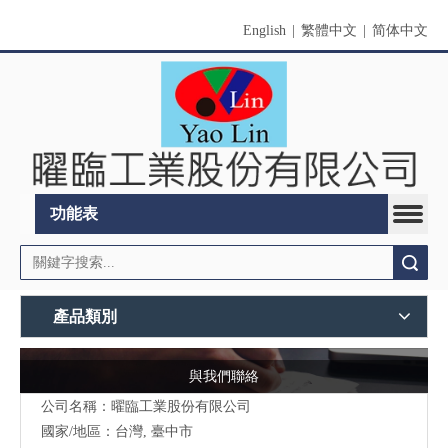
English
|
繁體中文
|
简体中文
功能表
搜索
產品類別
與我們聯絡
公司名稱：曜臨工業股份有限公司
國家/地區：台灣, 臺中市