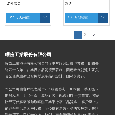
波便當盒
製造
加入詢價籃
詢價
加入詢價籃
詢價
1
2
曜臨工業股份有限公司
曜臨工業股份有限公司專門從事塑膠射出成型業務，期間長
達四十六年，在業界以品質優異著稱，因應時代朝流主要負
責業務也由射出廠轉變成產品的設計、開發與製造。
本公司可由客戶概念製作2 D 構圖參考→3D構圖→手工樣→
開發模具→射出生產→成品組裝→配送到府‧一貫作業。禮品
贈品可代客製版印刷曜臨工業秉持著『品質第一‧客戶至上』
的經營理念為客戶服務，至今擁有為數不少的客戶群，整體
營運穩定，歡迎合作內、外銷，更希望能成為貴公司事業上