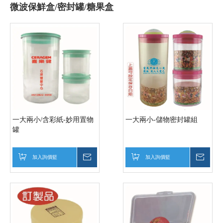
微波保鮮盒/密封罐/糖果盒
一大兩小/含彩紙-妙用置物
一大兩小-儲物密封罐組
罐
加入詢價籃
詢價
加入詢價籃
詢價