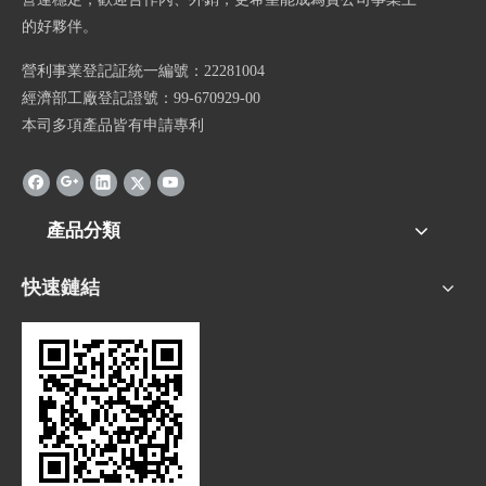
的好夥伴。
營利事業登記証統一編號：22281004
經濟部工廠登記證號：99-670929-00
本司多項產品皆有申請專利
產品分類
快速鏈結