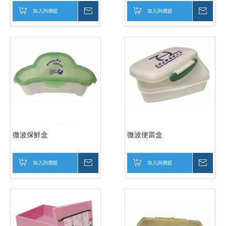
加入詢價籃
詢價
加入詢價籃
詢價
微波保鮮盒
微波便當盒
加入詢價籃
詢價
加入詢價籃
詢價