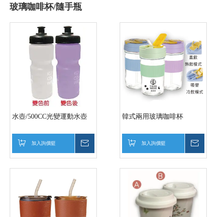
玻璃咖啡杯/隨手瓶
水壺/500CC光變運動水壺
韓式兩用玻璃咖啡杯
加入詢價籃
詢價
加入詢價籃
詢價