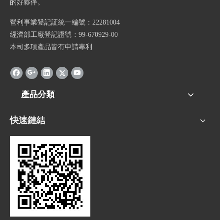
的好夥伴。
營利事業登記証統一編號：22281004
經濟部工廠登記證號：99-670929-00
本司多項產品皆有申請專利
產品分類
快速鏈結