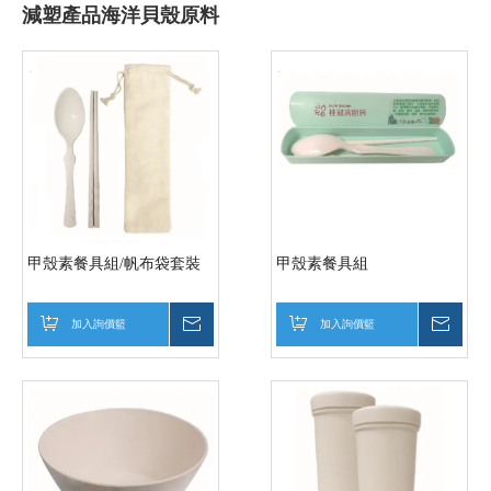
減塑產品海洋貝殼原料
甲殼素餐具組/帆布袋套裝
甲殼素餐具組
加入詢價籃
詢價
加入詢價籃
詢價