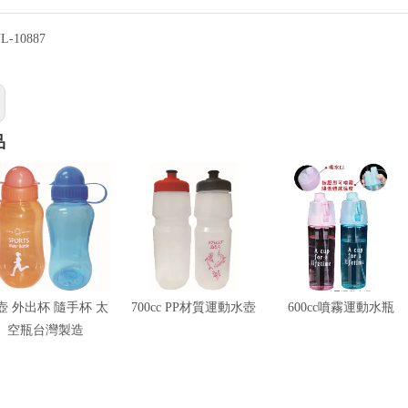
L-10887
品
壺 外出杯 隨手杯 太
700cc PP材質運動水壺
600cc噴霧運動水瓶
空瓶台灣製造