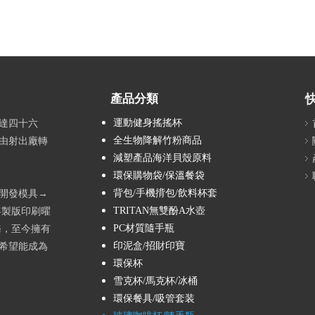
產品分類
運動健身搖搖杯
達四十六
全生物降解竹粉商品
由射出廠轉
減塑產品海洋貝殼原料
環保購物袋/保溫餐袋
背包/手機揹包/飲料杯套
→開發模具→
TRITAN無雙酚A水壺
客製版印刷曜
PC材質隨手瓶
務，至今擁有
印泥盒/招財印寶
希望能成為
環保杯
雪克杯/馬克杯/冰桶
環保餐具/吸管套装