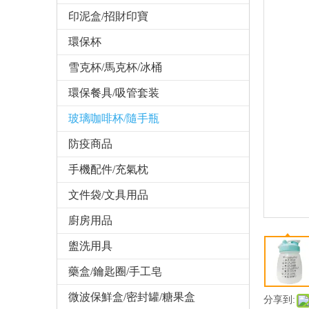
印泥盒/招財印寶
環保杯
雪克杯/馬克杯/冰桶
環保餐具/吸管套装
玻璃咖啡杯/隨手瓶
防疫商品
手機配件/充氣枕
文件袋/文具用品
廚房用品
盥洗用具
藥盒/鑰匙圈/手工皂
微波保鮮盒/密封罐/糖果盒
分享到: