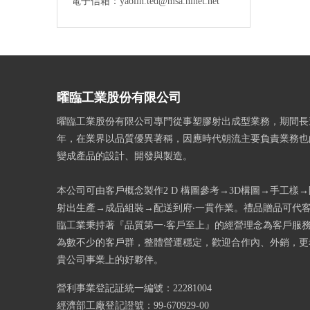
電子信箱：yaolin.ted@msa.hinet.net
曜臨工業股份有限公司
曜臨工業股份有限公司專門從事塑膠射出成型業務，期間長
年，在業界以品質優異著稱，因應時代朝流主要負責業務也
變成產品的設計、開發與製造。
本公司可由客戶概念製作2 D 構圖參考→3D構圖→手工樣
射出生產→成品組裝→配送到府‧一貫作業。禮品贈品可代
臨工業秉持著『品質第一‧客戶至上』的經營理念為客戶服
為數不少的客戶群，整體營運穩定，歡迎合作內、外銷，更
貴公司事業上的好夥伴。
營利事業登記証統一編號：22281004
經濟部工廠登記證號：99-670929-00