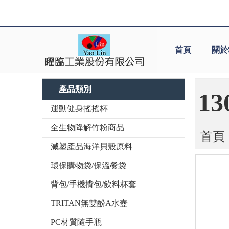
首頁
關於
產品類別
1
運動健身搖搖杯
全生物降解竹粉商品
首頁
減塑產品海洋貝殼原料
環保購物袋/保溫餐袋
背包/手機揹包/飲料杯套
TRITAN無雙酚A水壺
PC材質隨手瓶