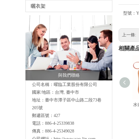
曬衣架
型號：
Y
上一條:
相關產
與我們聯絡
公司名稱：曜臨工業股份有限公司
國家/地區：台灣, 臺中市
地址：
臺中市潭子區中山路二段73巷
水
205號
郵遞區號：427
電話：886-4-25339838
傳真：886-4-25349028
公司網址：
http://www.yao-lin.com