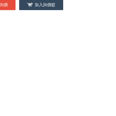
詢價
加入詢價籃