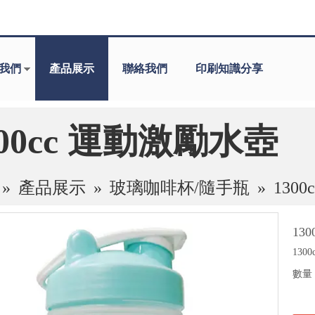
我們
產品展示
聯絡我們
印刷知識分享
300cc 運動激勵水壺
»
產品展示
»
玻璃咖啡杯/隨手瓶
»
130
13
130
數量