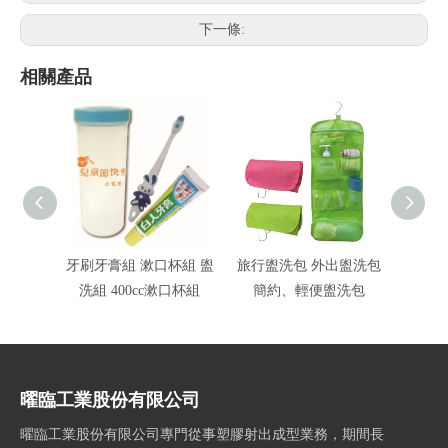
下一條:
相關產品
牙刷牙膏組 漱口杯組 盥
旅行盥洗包 外出盥洗包
旅行牙
洗組 400cc漱口杯組
簡約、輕便盥洗包
曜臨工業股份有限公司
曜臨工業股份有限公司專門從事塑膠射出成型業務，期間長