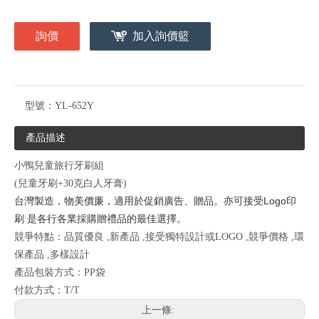
詢價
加入詢價籃
型號：
YL-652Y
產品描述
小鴨兒童旅行牙刷組
(兒童牙刷+30克白人牙膏)
台灣製造，物美價廉，適用於促銷廣告、贈品。亦可接受Logo印
刷 是各行各業採購贈禮品的最佳選擇。
競爭特點：品質優良 ,新產品 ,接受獨特設計或LOGO ,競爭價格 ,環
保產品 ,多樣設計
產品包裝方式：PP袋
付款方式：T/T
上一條: