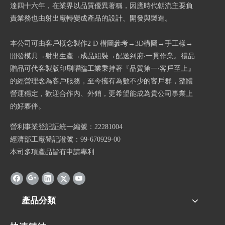
達四十六年，在業界以品質優異著稱，因應時代朝流主要負
責業務也由射出廠轉變成產品的設計、開發與製造。
本公司可由客戶概念製作2 D 構圖參考→3D構圖→手工樣→
開發模具→射出生產→成品組裝→配送到府‧一貫作業。禮品
贈品可代客製版印刷曜臨工業秉持著『品質第一‧客戶至上』
的經營理念為客戶服務，至今擁有為數不少的客戶群，整體
營運穩定，歡迎合作內、外銷，更希望能成為貴公司事業上
的好夥伴。
營利事業登記証統一編號：22281004
經濟部工廠登記證號：99-670929-00
本司多項產品皆有申請專利
產品分類