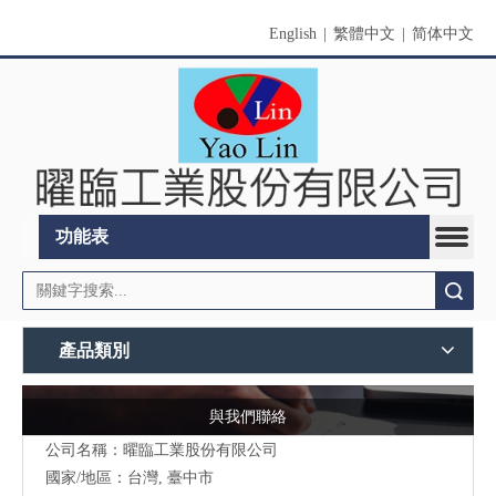
English
|
繁體中文
|
简体中文
功能表
搜索
產品類別
與我們聯絡
公司名稱：曜臨工業股份有限公司
國家/地區：台灣, 臺中市