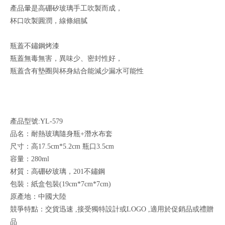
產品暈是高硼矽玻璃手工吹製而成，
杯口吹製圓潤，線條細膩
瓶蓋不鏽鋼烤漆
瓶蓋無毒無害，異味少、密封性好，
瓶蓋含有墊圈與杯身結合能減少漏水可能性
產品型號:YL-579
品名：耐熱玻璃隨身瓶+潛水布套
尺寸：高17.5cm*5.2cm 瓶口3.5cm
容量：280ml
材質：高硼矽玻璃，201不鏽鋼
包裝：紙盒包裝(19cm*7cm*7cm)
原產地：中國大陸
競爭特點：交貨迅速 ,接受獨特設計或LOGO ,適用於促銷品或禮贈
品